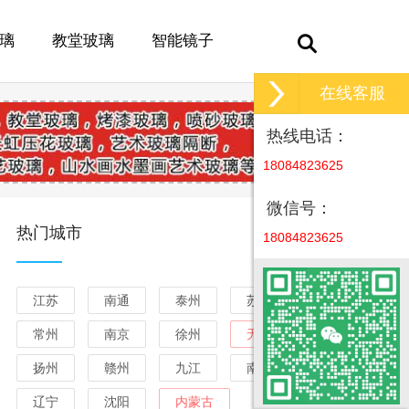
璃
教堂玻璃
智能镜子
在线客服
热线电话：
18084823625
微信号：
热门城市
18084823625
江苏
南通
泰州
苏州
常州
南京
徐州
无锡
扬州
赣州
九江
南昌
辽宁
沈阳
内蒙古