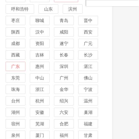
呼和浩特
山东
滨州
枣庄
聊城
青岛
晋中
陕西
汉中
咸阳
西安
成都
资阳
遂宁
广元
西藏
吉林
长春
长沙
广东
惠州
深圳
湛江
东莞
中山
广州
佛山
珠海
浙江
金华
宁波
台州
杭州
绍兴
温州
湖州
安徽
六安
巢湖
宿州
芜湖
合肥
福建
泉州
厦门
福州
甘肃