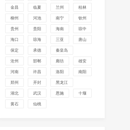
金昌
临夏
兰州
桂林
柳州
河池
南宁
钦州
贵州
贵阳
海南
琼中
海口
琼海
三亚
唐山
保定
承德
秦皇岛
沧州
邯郸
廊坊
雄安
河南
许昌
洛阳
南阳
郑州
开封
黑龙江
湖北
武汉
恩施
十堰
黄石
仙桃